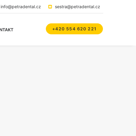
info@petradental.cz
sestra@petradental.cz
+420 554 620 221
NTAKT