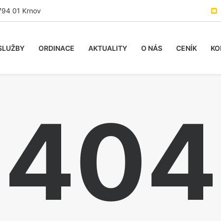
794 01 Krnov
SLUŽBY
ORDINACE
AKTUALITY
O NÁS
CENÍK
KO
404